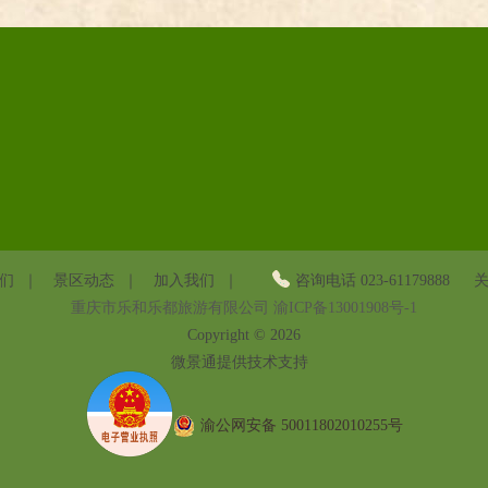
们
｜
景区动态
｜
加入我们
｜
咨询电话 023-61179888
重庆市乐和乐都旅游有限公司 渝ICP备13001908号-1
Copyright © 2026
微景通提供技术支持
渝公网安备 50011802010255号