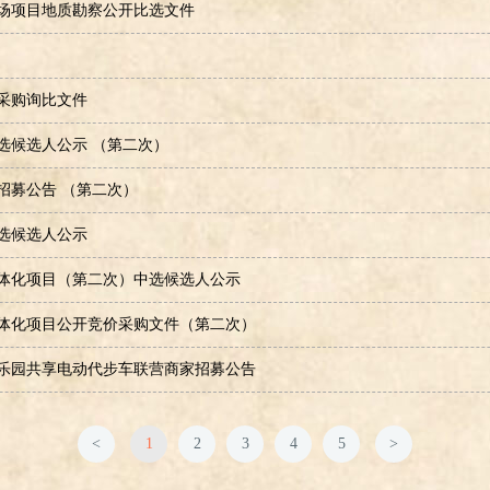
场项目地质勘察公开比选文件
采购询比文件
选候选人公示 （第二次）
招募公告 （第二次）
选候选人公示
体化项目（第二次）中选候选人公示
体化项目公开竞价采购文件（第二次）
乐园共享电动代步车联营商家招募公告
<
1
2
3
4
5
>