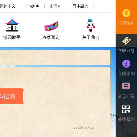
简体中文
|
English
|
한국어
|
日本語の
|
门票价格
游园助手
在线预定
关于我们
立即订票
入园须知
作招商
常见问题
关注我们
2026-07-02