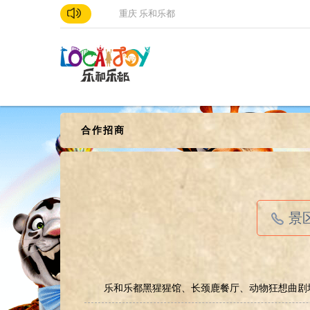
重庆 乐和乐都
合作招商
景
乐和乐都黑猩猩馆、长颈鹿餐厅、动物狂想曲剧