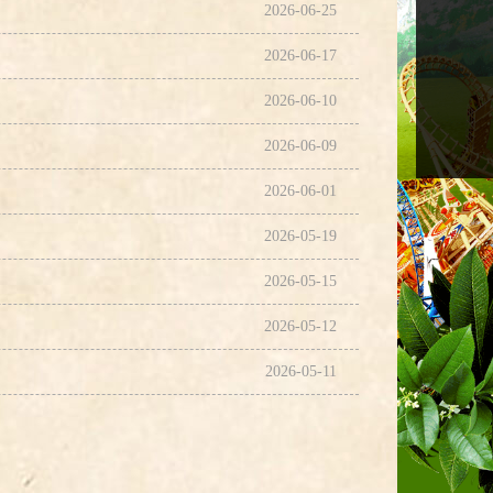
2026-06-25
2026-06-17
2026-06-10
2026-06-09
2026-06-01
2026-05-19
2026-05-15
2026-05-12
2026-05-11