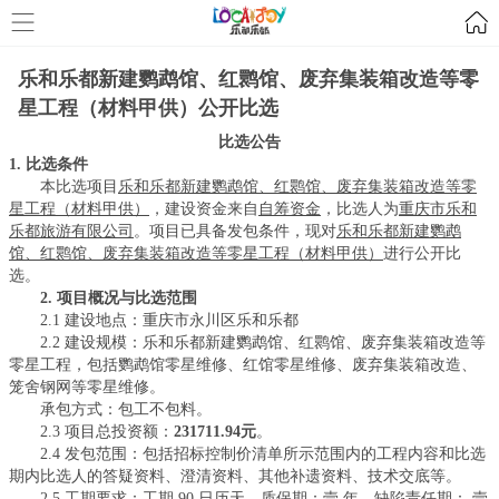
乐和乐都新建鹦鹉馆、红鹮馆、废弃集装箱改造等零
星工程（材料甲供）公开比选
比选公告
1. 比选条件
本比选项目
乐和乐都新建鹦鹉馆、红鹮馆、废弃集装箱改造等零
星工程（材料甲供）
，建设资金来自
自筹资金
，比选人为
重庆市乐和
乐都旅游有限公司
。项目已具备发包条件，现对
乐和乐都新建鹦鹉
馆、红鹮馆、废弃集装箱改造等零星工程（材料甲供）
进行公开比
选。
2. 项目概况与
比选范围
2.1 建设地点：重庆市永川区乐和乐都
2.2 建设规模：乐和乐都新建鹦鹉馆、红鹮馆、废弃集装箱改造等
零星工程，包括鹦鹉馆零星维修、红馆零星维修、废弃集装箱改造、
笼舍钢网等零星维修。
承包方式：包工不包料。
2.3 项目总投资额：
231711.94
元
。
2.4 发包范围：包括招标控制价清单所示范围内的工程内容和比选
期内比选人的答疑资料、澄清资料、其他补遗资料、技术交底等。
2.5 工期要求：工期
90
日历天。质保期
：
壹
年，缺陷责任期：
壹