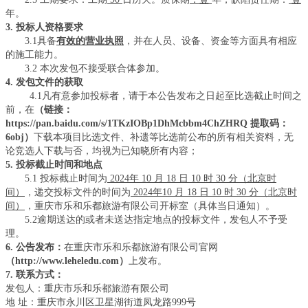
年。
3. 投标人资格要求
3.1具备
有效的营业执照
，并在人员、设备、资金等方面具有相应
的施工能力。
3.2
本次发包不接受联合体参加。
4. 发包文件的获取
4.1
凡有意参加投标者，请于本公告发布之日起至比选截止时间之
前，在
（
链接：
https://pan.baidu.com/s/1TKzIOBp1DhMcbbm4ChZHRQ 提取码：
6obj）
下载本项目比选文件、补遗等比选前公布的所有相关资料，无
论竞选人下载与否，均视为已知晓所有内容；
5.
投标截止时间和地点
5.1 投标截止时间为
2024
年
10
月
18
日
10
时
30
分（北京时
间）
，递交投标文件的时间为
2024
年
10
月
18
日
10
时
30
分（北京时
间）
，重庆市乐和乐都旅游有限公司开标室（具体当日通知）。
5.2逾期送达的或者未送达指定地点的投标文件，发包人不予受
理。
6. 公告发布：
在重庆市乐和乐都旅游有限公司官网
（
http://www.leheledu.com）
上发布。
7. 联系方式
：
发包人：重庆市乐和乐都旅游有限公司
地
址：重庆市永川区卫星湖街道凤龙路
999号